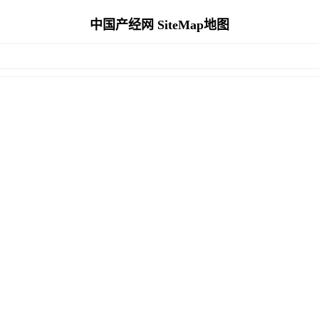
中国产经网 SiteMap地图