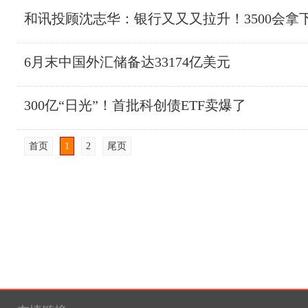
和讯投顾沈志华：银行又又又拉升！3500会拿
6月末中国外汇储备达33174亿美元
300亿“日光”！首批科创债ETF卖爆了
首页
1
2
尾页