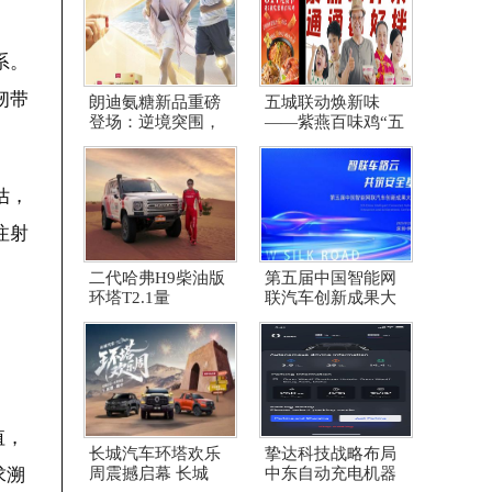
系。
韧带
朗迪氨糖新品重磅
五城联动焕新味
登场：逆境突围，
——紫燕百味鸡“五
估，
注射
二代哈弗H9柴油版
第五届中国智能网
环塔T2.1量
联汽车创新成果大
值，
长城汽车环塔欢乐
挚达科技战略布局
求溯
周震撼启幕 长城
中东自动充电机器