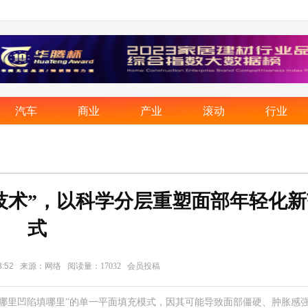
汽车
商业
产业
滚动
行业
技术”，以科学分层重塑面部年轻化新
式
:52
来源：网络
阅读量：17032
会员投稿
去“哪里凹陷填哪里”的单一平面填充模式，因其可能导致面部僵硬、肿胀感