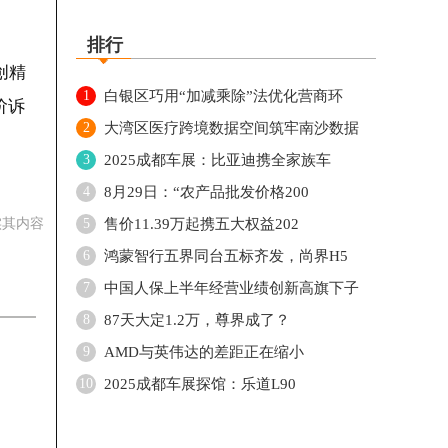
排行
创精
1
白银区巧用“加减乘除”法优化营商环
阶诉
2
大湾区医疗跨境数据空间筑牢南沙数据
3
2025成都车展：比亚迪携全家族车
4
8月29日：“农产品批发价格200
实其内容
5
售价11.39万起携五大权益202
6
鸿蒙智行五界同台五标齐发，尚界H5
7
中国人保上半年经营业绩创新高旗下子
8
87天大定1.2万，尊界成了？
9
AMD与英伟达的差距正在缩小
10
2025成都车展探馆：乐道L90