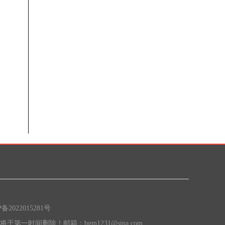
P备2022015281号
间删除！邮箱：bgm1231@sina.com