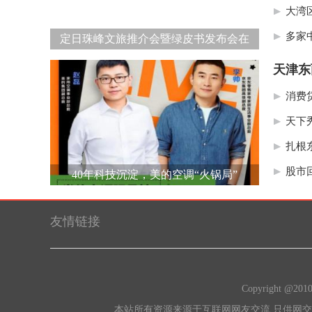
大湾
多家
定日珠峰文旅推介会暨绿皮书发布会在
天津东
消费
天下秀
扎根
股市
40年科技沉淀，美的空调“火锅局”
友情链接
Copyright @2010
本站所有资源来源于互联网网友交流,只供网交流