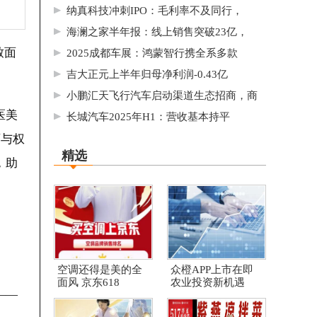
纳真科技冲刺IPO：毛利率不及同行，
海澜之家半年报：线上销售突破23亿，
致面
2025成都车展：鸿蒙智行携全系多款
吉大正元上半年归母净利润-0.43亿
小鹏汇天飞行汽车启动渠道生态招商，商
医美
长城汽车2025年H1：营收基本持平
师与权
精选
，助
空调还得是美的全
众橙APP上市在即
面风 京东618
农业投资新机遇
——