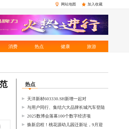
网站地图
加入收藏
消费
热点
健康
旅游
范
热点
天洋新材603330.SH新增一起对
与用户同行、集结六大品牌长城汽车登陆
2025数博会落幕100个数字经济项
焕新启程！桃花源幼儿园迁新址，9月迎
强