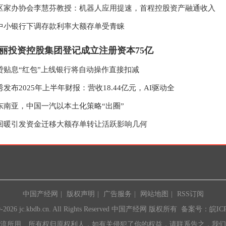
区家办协会李慧芬教授：机器人应用提速，首程控股资产融通收入
中小银行下调存款利率大额存单受青睐
丽投资控股集团登记成立注册资本75亿
贷贴息“红包”上线银行将自动操作直接扣减
发布2025年上半年财报：营收18.44亿元，AI驱动全
东南亚，中国一汽以本土化策略“出圈”
回暖引发资金迁移大额存单转让活跃影响几何
中国产经网
|
版权声明
|
广告服务
|
网站地图
|
RSS订阅
-
2026 jc.kbdb.cn. All Rights Reserved 中国产经网 版权所有 备案号：
皖IC
所用、所有权归原权利人，如有关侵犯了你的权益，请联系告之，我们将于第一时